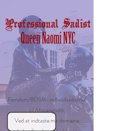
Femdom/BDSM-indholdsadvarsel
til Africangodd:
Ved at indtaste mit domæne