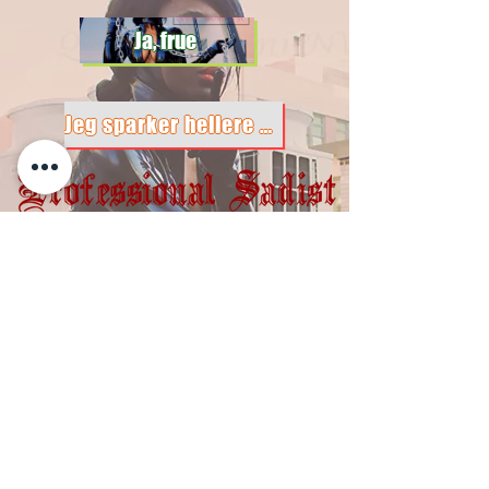
Ja, frue
Jeg sparker hellere til sten
Stay in touch
Enter your email here