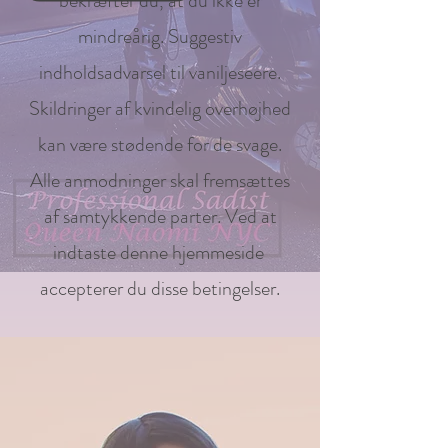
bekræfter du, at du ikke er
mindreårig. Suggestiv
indholdsadvarsel til vaniljeseere.
Skildringer af kvindelig overhøjhed
kan være stødende for de svage.
Alle anmodninger skal fremsættes
af samtykkende parter. Ved at
indtaste denne hjemmeside
accepterer du disse betingelser.