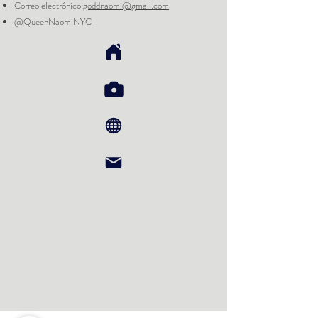
Correo electrónico:
goddnaomi@gmail.com
@QueenNaomiNYC